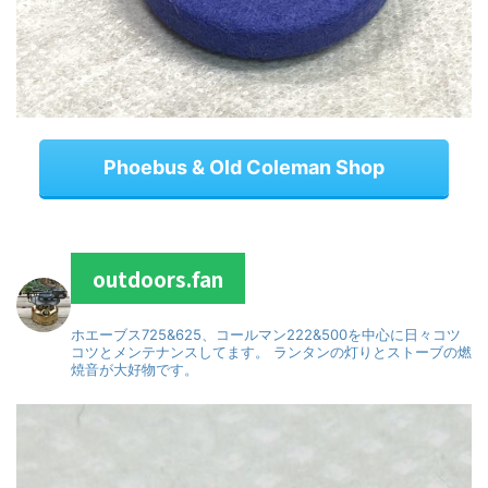
Phoebus & Old Coleman Shop
outdoors.fan
ホエーブス725&625、コールマン222&500を中心に日々コツ
コツとメンテナンスしてます。
ランタンの灯りとストーブの燃
焼音が大好物です。