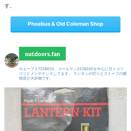
す。
Phoebus & Old Coleman Shop
outdoors.fan
ホエーブス725&625、コールマン222&500を中心に日々コツ
コツとメンテナンスしてます。
ランタンの灯りとストーブの燃
焼音が大好物です。